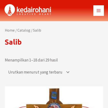
Lewati
ke
MAI
konten
MEN
Home
/
Catalog
/ Salib
Salib
Menampilkan 1–18 dari 29 hasil