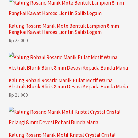
u
u
d
r
k
k
u
o
Kalung Rosario Manik Mote Bentuk Lampion 8 mm
k
d
Rangkai Kawat Harces Liontin Salib Logam
u
Rp
25.000
k
Kalung Rohani Rosario Manik Bulat Motif Warna
Abstrak Blurik Blirik 8 mm Devosi Kepada Bunda Maria
Rp
21.000
Kalung Rosario Manik Motif Kristal Crystal Cristal