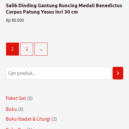
Salib Dinding Gantung Runcing Medali Benedictus
Corpus Patung Yesus Inri 30 cm
Rp
80.000
1
2
→
P
e
n
6
Paket Set
6
c
P
6
Buku
6
a
r
P
2
Buku Ibadat & Liturgi
2
r
o
r
P