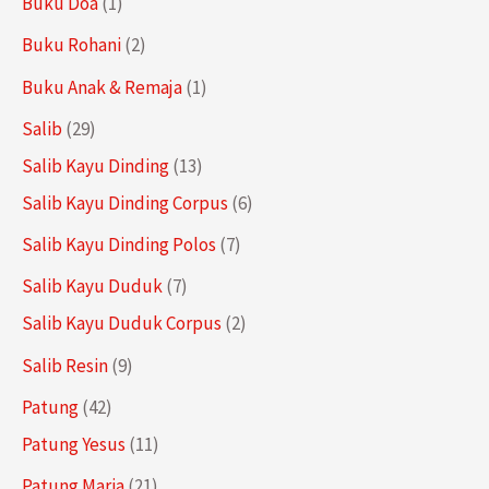
1
Buku Doa
1
i
d
o
r
P
a
2
Buku Rohani
2
u
d
o
r
n
P
1
Buku Anak & Remaja
1
k
u
d
o
r
P
2
Salib
29
k
u
d
o
r
9
1
Salib Kayu Dinding
13
k
u
d
o
P
3
6
Salib Kayu Dinding Corpus
6
k
u
d
r
P
P
7
Salib Kayu Dinding Polos
7
k
u
o
r
r
P
7
Salib Kayu Duduk
7
k
d
o
o
r
P
2
Salib Kayu Duduk Corpus
2
u
d
d
o
r
P
9
Salib Resin
9
k
u
u
d
o
r
P
4
Patung
42
k
k
u
d
o
r
2
1
Patung Yesus
11
k
u
d
o
P
1
2
Patung Maria
21