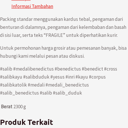
Informasi Tambahan
Packing standar menggunakan kardus tebal, pengaman dari
benturan di dalamnya, pengaman dari kelembaban dan basah
di sisi luar, serta teks “FRAGILE” untuk diperhatikan kurir.
Untuk permohonan harga grosir atau pemesanan banyak, bisa
hubungi kami melalui pesan atau diskusi.
#salib #medalibenedictus #benedictus #benedict #cross
#salibkayu #salibduduk #yesus #inri #kayu #corpus
#salibkatolik #medali #medali_benedictus
#salib_benedictus #salib #salib_duduk
Berat
2300 g
Produk Terkait