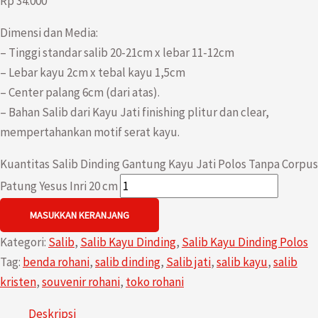
Rp
34.000
Dimensi dan Media:
– Tinggi standar salib 20-21cm x lebar 11-12cm
– Lebar kayu 2cm x tebal kayu 1,5cm
– Center palang 6cm (dari atas).
– Bahan Salib dari Kayu Jati finishing plitur dan clear,
mempertahankan motif serat kayu.
Kuantitas Salib Dinding Gantung Kayu Jati Polos Tanpa Corpus
Patung Yesus Inri 20 cm
MASUKKAN KERANJANG
Kategori:
Salib
,
Salib Kayu Dinding
,
Salib Kayu Dinding Polos
Tag:
benda rohani
,
salib dinding
,
Salib jati
,
salib kayu
,
salib
kristen
,
souvenir rohani
,
toko rohani
Deskripsi