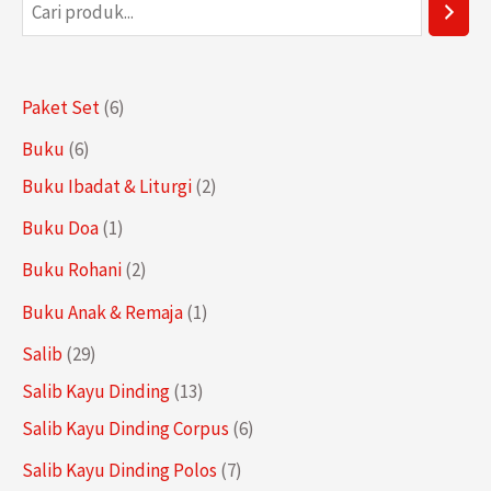
P
e
n
6
Paket Set
6
c
P
6
Buku
6
a
r
P
2
Buku Ibadat & Liturgi
2
r
o
r
P
1
Buku Doa
1
i
d
o
r
P
a
2
Buku Rohani
2
u
d
o
r
n
P
1
Buku Anak & Remaja
1
k
u
d
o
r
P
2
Salib
29
k
u
d
o
r
9
1
Salib Kayu Dinding
13
k
u
d
o
P
3
6
Salib Kayu Dinding Corpus
6
k
u
d
r
P
P
7
Salib Kayu Dinding Polos
7