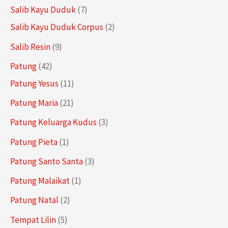
k
u
o
r
r
P
7
Salib Kayu Duduk
7
k
d
o
o
r
P
2
Salib Kayu Duduk Corpus
2
u
d
d
o
r
P
9
Salib Resin
9
k
u
u
d
o
r
P
4
Patung
42
k
k
u
d
o
r
2
1
Patung Yesus
11
k
u
d
o
P
1
2
Patung Maria
21
k
u
d
r
P
1
3
Patung Keluarga Kudus
3
k
u
o
r
P
P
1
Patung Pieta
1
k
d
o
r
r
P
3
Patung Santo Santa
3
u
d
o
o
r
P
1
Patung Malaikat
1
k
u
d
d
o
r
P
2
Patung Natal
2
k
u
u
d
o
r
P
5
Tempat Lilin
5
k
k
u