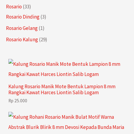
d
o
r
P
3
Rosario
33
k
u
d
o
r
3
3
Rosario Dinding
3
k
u
d
o
P
P
1
Rosario Gelang
1
k
u
d
r
r
P
2
Rosario Kalung
29
k
u
o
o
r
9
k
d
d
o
P
u
u
d
r
k
k
u
o
Kalung Rosario Manik Mote Bentuk Lampion 8 mm
k
d
Rangkai Kawat Harces Liontin Salib Logam
u
Rp
25.000
k