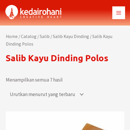
Lewati
ke
MAI
konten
MEN
Home
/
Catalog
/
Salib
/
Salib Kayu Dinding
/ Salib Kayu
Dinding Polos
Salib Kayu Dinding Polos
Menampilkan semua 7 hasil