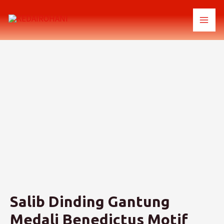
Lewati
ke
MAI
konten
MEN
Salib Dinding Gantung
Medali Benedictus Motif