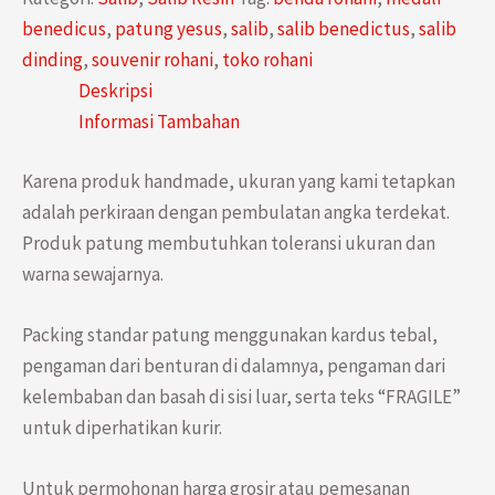
Benedictus
benedicus
,
patung yesus
,
salib
,
salib benedictus
,
salib
Motif
dinding
,
souvenir rohani
,
toko rohani
Ukiran
Deskripsi
Corpus
Informasi Tambahan
Tubuh
Yesus
Karena produk handmade, ukuran yang kami tetapkan
Inri
adalah perkiraan dengan pembulatan angka terdekat.
27
Produk patung membutuhkan toleransi ukuran dan
cm
warna sewajarnya.
Packing standar patung menggunakan kardus tebal,
pengaman dari benturan di dalamnya, pengaman dari
kelembaban dan basah di sisi luar, serta teks “FRAGILE”
untuk diperhatikan kurir.
Untuk permohonan harga grosir atau pemesanan