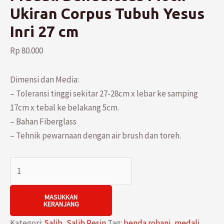
Ukiran Corpus Tubuh Yesus
Inri 27 cm
Rp
80.000
Dimensi dan Media:
– Toleransi tinggi sekitar 27-28cm x lebar ke samping
17cm x tebal ke belakang 5cm.
– Bahan Fiberglass
– Tehnik pewarnaan dengan air brush dan toreh.
Kuantitas
Salib
Dinding
MASUKKAN
KERANJANG
Gantung
Medali
Kategori:
Salib
,
Salib Resin
Tag:
benda rohani
,
medali