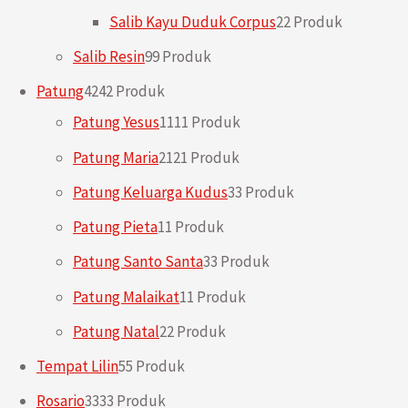
Salib Kayu Duduk Corpus
2
2 Produk
Salib Resin
9
9 Produk
Patung
42
42 Produk
Patung Yesus
11
11 Produk
Patung Maria
21
21 Produk
Patung Keluarga Kudus
3
3 Produk
Patung Pieta
1
1 Produk
Patung Santo Santa
3
3 Produk
Patung Malaikat
1
1 Produk
Patung Natal
2
2 Produk
Tempat Lilin
5
5 Produk
Rosario
33
33 Produk