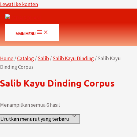
Lewati ke konten
MAIN MENU
Home
/
Catalog
/
Salib
/
Salib Kayu Dinding
/ Salib Kayu
Dinding Corpus
Salib Kayu Dinding Corpus
Menampilkan semua 6 hasil