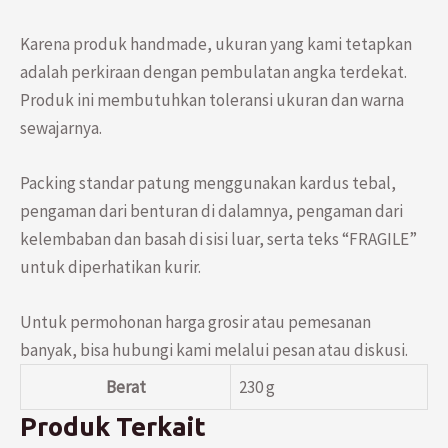
Corpus
dan
Karena produk handmade, ukuran yang kami tetapkan
Inri
adalah perkiraan dengan pembulatan angka terdekat.
Fiberglass
Produk ini membutuhkan toleransi ukuran dan warna
sewajarnya.
Packing standar patung menggunakan kardus tebal,
pengaman dari benturan di dalamnya, pengaman dari
kelembaban dan basah di sisi luar, serta teks “FRAGILE”
untuk diperhatikan kurir.
Untuk permohonan harga grosir atau pemesanan
banyak, bisa hubungi kami melalui pesan atau diskusi.
Berat
230 g
Produk Terkait