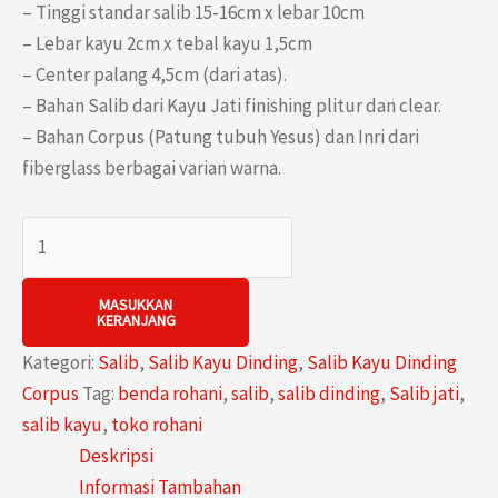
– Tinggi standar salib 15-16cm x lebar 10cm
– Lebar kayu 2cm x tebal kayu 1,5cm
– Center palang 4,5cm (dari atas).
– Bahan Salib dari Kayu Jati finishing plitur dan clear.
– Bahan Corpus (Patung tubuh Yesus) dan Inri dari
fiberglass berbagai varian warna.
Kuantitas
Salib
Dinding
MASUKKAN
KERANJANG
Gantung
Kayu
Kategori:
Salib
,
Salib Kayu Dinding
,
Salib Kayu Dinding
Jati
Corpus
Tag:
benda rohani
,
salib
,
salib dinding
,
Salib jati
,
15cm
salib kayu
,
toko rohani
dengan
Deskripsi
Patung
Informasi Tambahan