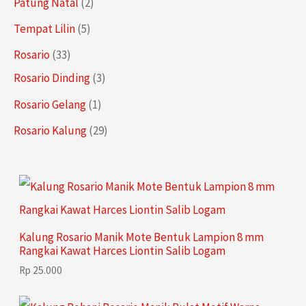
2
Patung Natal
2
k
u
u
d
o
r
P
5
Tempat Lilin
5
k
k
u
d
o
r
P
3
Rosario
33
k
u
d
o
r
3
3
Rosario Dinding
3
k
u
d
o
P
P
1
Rosario Gelang
1
k
u
d
r
r
P
2
Rosario Kalung
29
k
u
o
o
r
9
k
d
d
o
P
u
u
d
r
k
k
u
o
Kalung Rosario Manik Mote Bentuk Lampion 8 mm
k
d
Rangkai Kawat Harces Liontin Salib Logam
u
Rp
25.000
k