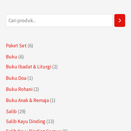
P
e
n
6
Paket Set
6
c
P
6
Buku
6
a
r
P
2
Buku Ibadat & Liturgi
2
r
o
r
P
1
Buku Doa
1
i
d
o
r
P
a
2
Buku Rohani
2
u
d
o
r
n
P
1
Buku Anak & Remaja
1
k
u
d
o
r
P
2
Salib
29
k
u
d
o
r
9
1
Salib Kayu Dinding
13
k
u
d
o