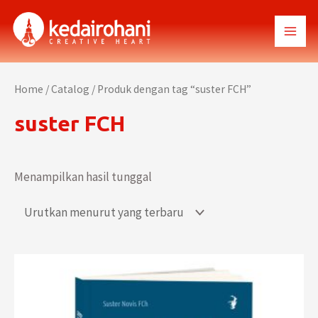
Lewati
ke
MAI
konten
MEN
Home
/
Catalog
/ Produk dengan tag “suster FCH”
suster FCH
Menampilkan hasil tunggal