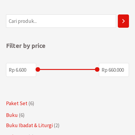
P
e
n
Filter by price
c
a
r
i
a
n
6
Paket Set
6
P
6
Buku
6
r
P
2
Buku Ibadat & Liturgi
2
o