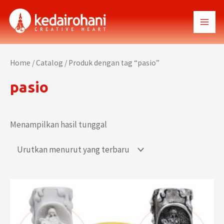
Lewati
ke
MAI
konten
MEN
Home
/
Catalog
/ Produk dengan tag “pasio”
pasio
Menampilkan hasil tunggal