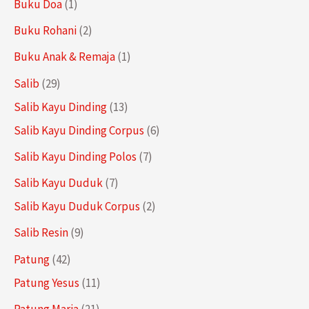
r
P
1
Buku Doa
1
d
o
r
P
2
Buku Rohani
2
u
d
o
r
P
1
Buku Anak & Remaja
1
k
u
d
o
r
P
2
Salib
29
k
u
d
o
r
9
1
Salib Kayu Dinding
13
k
u
d
o
P
3
6
Salib Kayu Dinding Corpus
6
k
u
d
r
P
P
7
Salib Kayu Dinding Polos
7
k
u
o
r
r
P
7
Salib Kayu Duduk
7
k
d
o
o
r
P
2
Salib Kayu Duduk Corpus
2
u
d
d
o
r
P
9
Salib Resin
9
k
u
u
d
o
r
P
4
Patung
42
k
k
u
d
o
r
2
1
Patung Yesus
11
k
u
d
o
P
1
2
Patung Maria
21