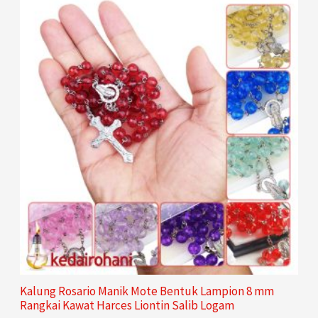
u
u
d
r
k
k
u
o
k
d
u
k
Kalung Rosario Manik Mote Bentuk Lampion 8 mm
Rangkai Kawat Harces Liontin Salib Logam