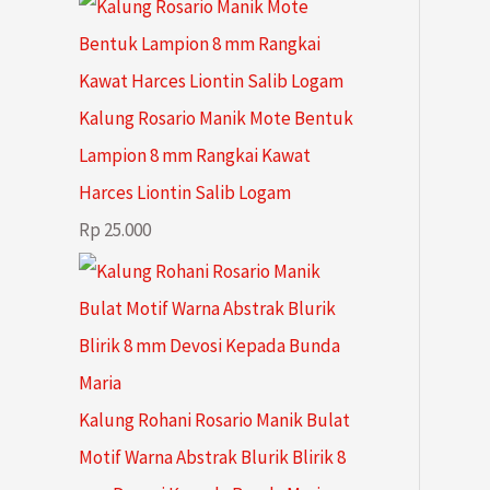
u
u
d
r
k
k
u
o
k
d
Kalung Rosario Manik Mote Bentuk
u
Lampion 8 mm Rangkai Kawat
k
Harces Liontin Salib Logam
Rp
25.000
Kalung Rohani Rosario Manik Bulat
Motif Warna Abstrak Blurik Blirik 8