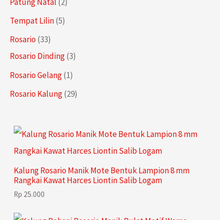
2
Patung Natal
2
k
u
u
d
o
r
P
5
Tempat Lilin
5
k
k
u
d
o
r
P
3
Rosario
33
k
u
d
o
r
3
3
Rosario Dinding
3
k
u
d
o
P
P
1
Rosario Gelang
1
k
u
d
r
r
P
2
Rosario Kalung
29
k
u
o
o
r
9
k
d
d
o
P
u
u
d
r
k
k
u
o
Kalung Rosario Manik Mote Bentuk Lampion 8 mm
k
d
Rangkai Kawat Harces Liontin Salib Logam
u
Rp
25.000
k