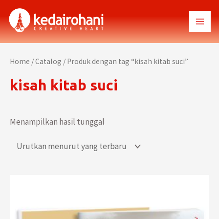
Lewati
ke
MAI
konten
MEN
Home
/
Catalog
/ Produk dengan tag “kisah kitab suci”
kisah kitab suci
Menampilkan hasil tunggal