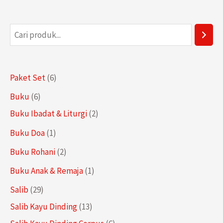
P
e
n
6
Paket Set
6
c
P
6
Buku
6
a
r
P
2
Buku Ibadat & Liturgi
2
r
o
r
P
1
Buku Doa
1
i
d
o
r
P
a
2
Buku Rohani
2
u
d
o
r
n
P
1
Buku Anak & Remaja
1
k
u
d
o
r
P
2
Salib
29
k
u
d
o
r
9
1
Salib Kayu Dinding
13
k
u
d
o