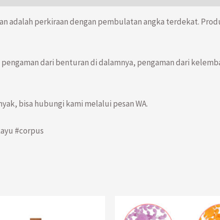
Corpus
Patung
an adalah perkiraan dengan pembulatan angka terdekat. Pro
Yesus
Inri
18
pengaman dari benturan di dalamnya, pengaman dari kelembaban
cm
yak, bisa hubungi kami melalui pesan WA.
#kayu #corpus