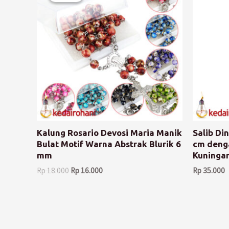
Kalung Rosario Devosi Maria Manik
Salib Di
Bulat Motif Warna Abstrak Blurik 6
cm denga
mm
Kuninga
Rp
18.000
Rp
16.000
Rp
35.000