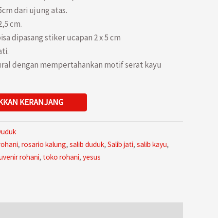
5cm dari ujung atas.
2,5 cm.
isa dipasang stiker ucapan 2 x 5 cm
ti.
tural dengan mempertahankan motif serat kayu
KKAN KERANJANG
Duduk
rohani
,
rosario kalung
,
salib duduk
,
Salib jati
,
salib kayu
,
uvenir rohani
,
toko rohani
,
yesus