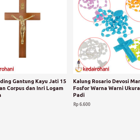
nding Gantung Kayu Jati 15
Kalung Rosario Devosi Ma
n Corpus dan Inri Logam
Fosfor Warna Warni Ukura
n
Padi
Rp
6.600