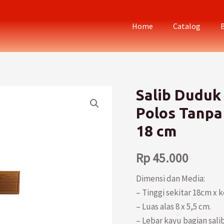
Home
Catalog
Salib Duduk
Polos Tanpa
18 cm
Rp
45.000
Dimensi dan Media:
– Tinggi sekitar 18cm x 
– Luas alas 8 x 5,5 cm.
– Lebar kayu bagian sali