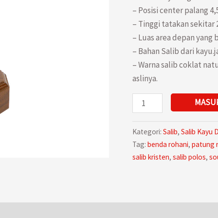
– Posisi center palang 4,
– Tinggi tatakan sekitar 
– Luas area depan yang b
– Bahan Salib dari kayu.ja
– Warna salib coklat na
aslinya.
Kuantitas
MASU
Salib
Duduk
Kategori:
Salib
,
Salib Kayu 
Meja
Tag:
benda rohani
,
patung 
Kayu
salib kristen
,
salib polos
,
so
Jati
Kristen
Polos
Tanpa