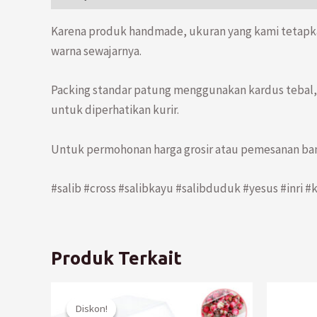
Karena produk handmade, ukuran yang kami tetapk
warna sewajarnya.
Packing standar patung menggunakan kardus tebal, 
untuk diperhatikan kurir.
Untuk permohonan harga grosir atau pemesanan ban
#salib #cross #salibkayu #salibduduk #yesus #inri 
Produk Terkait
Diskon!
Diskon!