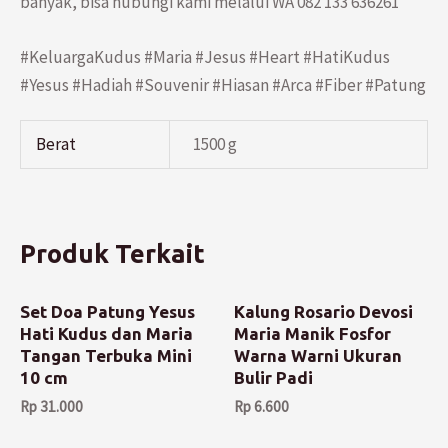
banyak, bisa hubungi kami melalui WA 082 133 636261
#KeluargaKudus #Maria #Jesus #Heart #HatiKudus
#Yesus #Hadiah #Souvenir #Hiasan #Arca #Fiber #Patung
Berat
1500 g
Produk Terkait
Set Doa Patung Yesus
Kalung Rosario Devosi
Hati Kudus dan Maria
Maria Manik Fosfor
Tangan Terbuka Mini
Warna Warni Ukuran
10 cm
Bulir Padi
Rp
31.000
Rp
6.600