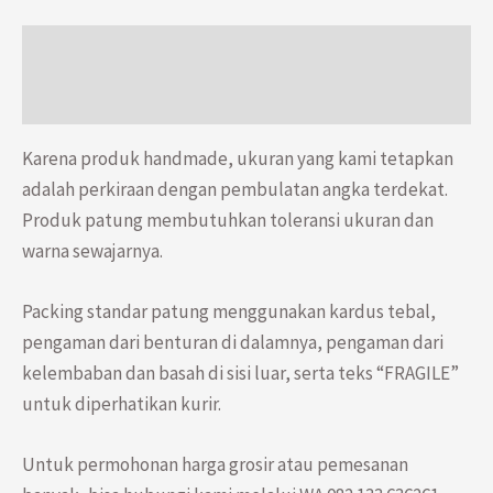
20
cm
Deskripsi
Salib
Informasi Tambahan
Mawar
Duduk
Karena produk handmade, ukuran yang kami tetapkan
30
adalah perkiraan dengan pembulatan angka terdekat.
cm
Produk patung membutuhkan toleransi ukuran dan
warna sewajarnya.
Packing standar patung menggunakan kardus tebal,
pengaman dari benturan di dalamnya, pengaman dari
kelembaban dan basah di sisi luar, serta teks “FRAGILE”
untuk diperhatikan kurir.
Untuk permohonan harga grosir atau pemesanan