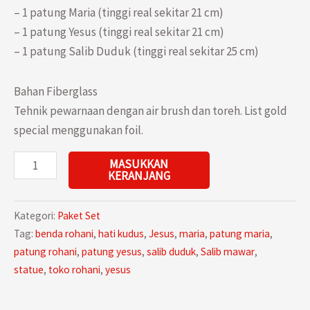
– 1 patung Maria (tinggi real sekitar 21 cm)
– 1 patung Yesus (tinggi real sekitar 21 cm)
– 1 patung Salib Duduk (tinggi real sekitar 25 cm)
Bahan Fiberglass
Tehnik pewarnaan dengan air brush dan toreh. List gold
special menggunakan foil.
Kuantitas
MASUKKAN
KERANJANG
Paket
Set
Kategori:
Paket Set
Patung
Tag:
benda rohani
,
hati kudus
,
Jesus
,
maria
,
patung maria
,
Doa
patung rohani
,
patung yesus
,
salib duduk
,
Salib mawar
,
Lingkungan
statue
,
toko rohani
,
yesus
Maria
Yesus