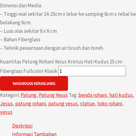
Dimensi dan Media:
– Tinggi real sekitar 24-25cm x lebar ke samping 8cm x tebal ke
belakang 8cm.
– Luas alas sekitar 8 x 8 cm
– Bahan Fiberglass
– Tehnik pewarnaan dengan air brush dan toreh.
Kuantitas Patung Rohani Yesus Kristus Hati Kudus 25 cm
Fiberglass Fullcolor Klasik
MASUKKAN KERANJANG
Kategori:
Patung
,
Patung Yesus
Tag:
benda rohani
,
hati kudus
,
Jesus
,
patung rohani
,
patung yesus
,
statue
,
toko rohani
,
yesus
Deskripsi
Informasi Tambahan