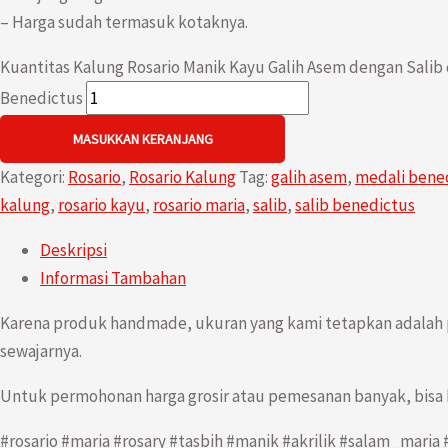
– Harga sudah termasuk kotaknya.
Kuantitas Kalung Rosario Manik Kayu Galih Asem dengan Salib
Benedictus
MASUKKAN KERANJANG
Kategori:
Rosario
,
Rosario Kalung
Tag:
galih asem
,
medali bene
kalung
,
rosario kayu
,
rosario maria
,
salib
,
salib benedictus
Deskripsi
Informasi Tambahan
Karena produk handmade, ukuran yang kami tetapkan adalah 
sewajarnya.
Untuk permohonan harga grosir atau pemesanan banyak, bisa h
#rosario #maria #rosary #tasbih #manik #akrilik #salam_mari