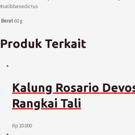
#salibbenedictus
Berat
60 g
Produk Terkait
Kalung Rosario Devo
Rangkai Tali
Rp
20.000