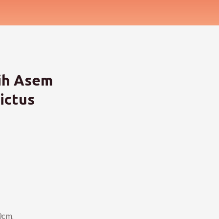
ih Asem
ictus
9cm.