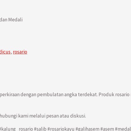
 dan Medali
dicus
,
rosario
perkiraan dengan pembulatan angka terdekat. Produk rosari
ubungi kami melalui pesan atau diskusi.
a #kalung_rosario #salib #rosariokayu #galihasem #asem #med