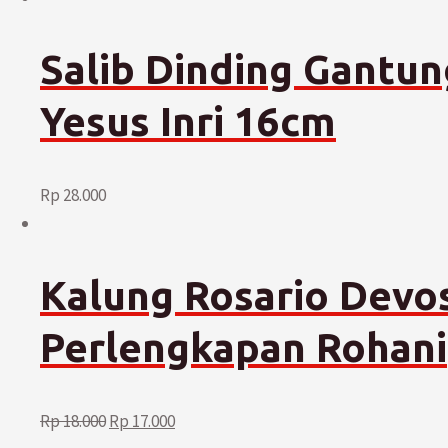
Salib Dinding Gantun
Yesus Inri 16cm
Rp
28.000
Kalung Rosario Devo
Perlengkapan Rohani
Rp
18.000
Rp
17.000